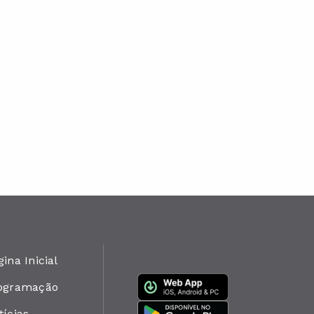
ina Inicial
ogramação
tícias