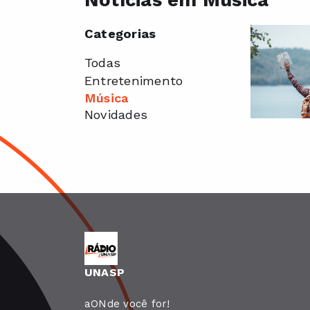
Notícias em Música
Categorias
Todas
Entretenimento
Música
Novidades
UNASP
aONde você for!