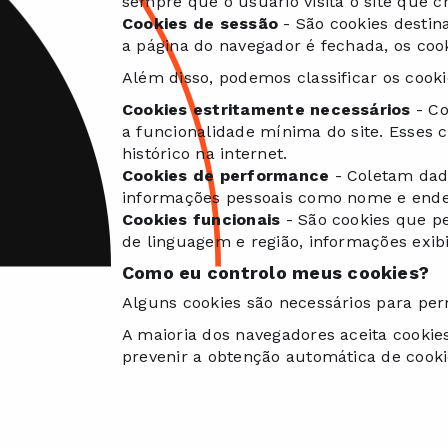
sempre que o usuário visita o site que c
Cookies de sessão
- São cookies destin
a página do navegador é fechada, os coo
Além disso, podemos classificar os coo
Cookies estritamente necessários
- Co
a funcionalidade mínima do site. Esses 
histórico na internet.
Cookies de performance
- Coletam dado
informações pessoais como nome e endereç
Cookies funcionais
- São cookies que p
de linguagem e região, informações exibi
Como eu controlo meus cookies?
Alguns cookies são necessários para permi
A maioria dos navegadores aceita cooki
prevenir a obtenção automática de cooki