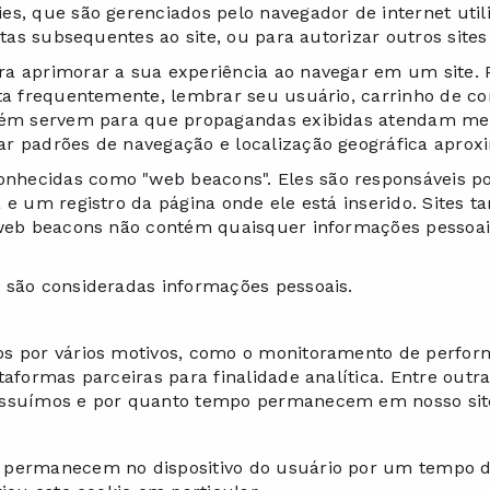
es, que são gerenciados pelo navegador de internet util
itas subsequentes ao site, ou para autorizar outros sites 
ra aprimorar a sua experiência ao navegar em um site.
ita frequentemente, lembrar seu usuário, carrinho de c
mbém servem para que propagandas exibidas atendam mel
ar padrões de navegação e localização geográfica aprox
hecidas como "web beacons". Eles são responsáveis por
a e um registro da página onde ele está inserido. Sit
s web beacons não contém quaisquer informações pessoai
 são consideradas informações pessoais.
os por vários motivos, como o monitoramento de perfor
aformas parceiras para finalidade analítica. Entre outra
possuímos e por quanto tempo permanecem em nosso sit
 permanecem no dispositivo do usuário por um tempo de