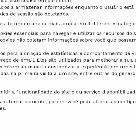
riou este cookie em particular.
ados a armazenar informações enquanto o usuário está n
kies de sessão são deletados.
kies de uma maneira mais ampla em 4 diferentes categor
okies essenciais para navegar e utilizar os recursos do
cookies não coletam informações sobre você que possam 
s para a criação de estatísticas e comportamento de vi
o de email. Eles são utilizados para melhorar a sua exp
ermitem ao usuário customizar a experiência em um sit
das na primeira visita a um site, entre outras do gênero
tir a funcionalidade do site e ou serviço disponibilizad
es automaticamente, porém, você pode alterar as config
es.