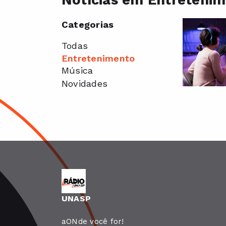
Notícias em Entreteni
Categorias
Todas
Entretenimento
Música
Novidades
UNASP
aONde você for!