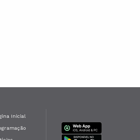
ina Inicial
ogramação
tícias