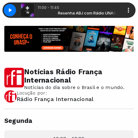
11:00 - 11:45
 com Rádio UNASP
ortiva com Rádio UNASP
Resenha ABJ com Rádio UNASP
Resenha Esportiva com Rádio UNASP
Notícias Rádio França
Internacional
Notícias do dia sobre o Brasil e o mundo.
Locução por:
Rádio França Internacional
Segunda